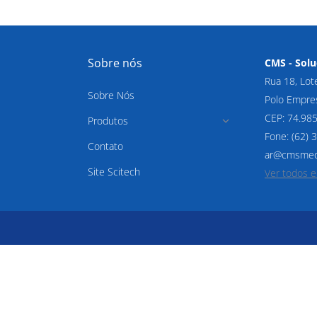
Sobre nós
CMS - Solu
Rua 18, Lot
Sobre Nós
Polo Empres
CEP: 74.98
Produtos
Fone: (62)
Contato
ar@cmsmedi
Site Scitech
Ver todos 