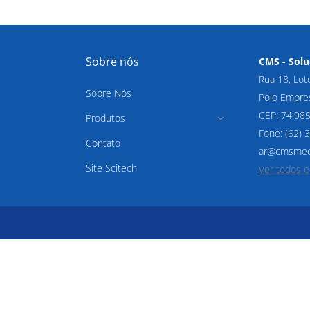
Sobre nós
CMS - Solu
Rua 18, Lot
Sobre Nós
Polo Empres
CEP: 74.98
Produtos
Fone: (62)
Contato
ar@cmsmedi
Site Scitech
Ver todos 