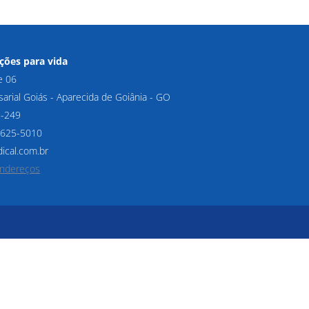
ções para vida
e 06
arial Goiás - Aparecida de Goiânia - GO
5-249
 3625-5010
cal.com.br
endereços